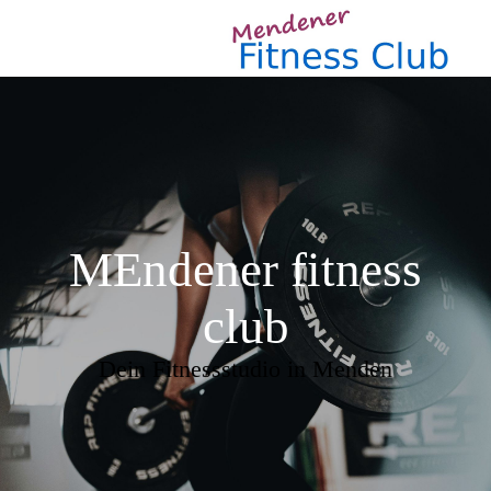
MEndener fitness
club
Dein Fitnessstudio in Menden