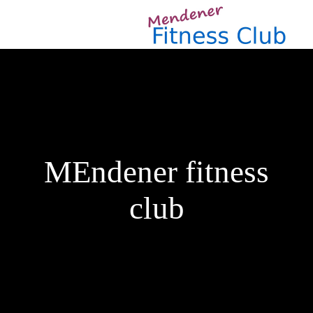
MEndener fitness
club
Dein Fitnessstudio in Menden